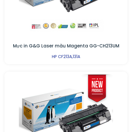
Mực in G&G Laser màu Magenta GG-CH213UM
HP CF213A,131A