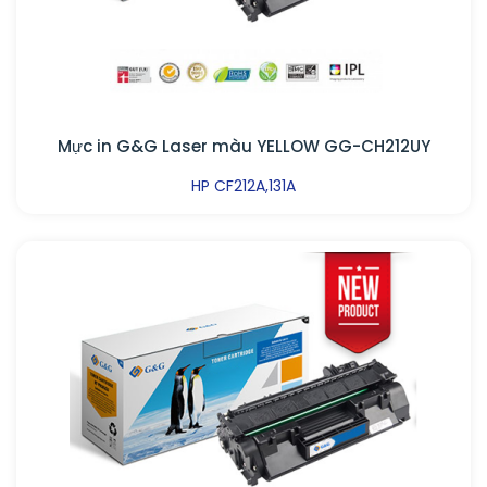
Mực in G&G Laser màu YELLOW GG-CH212UY
HP CF212A,131A