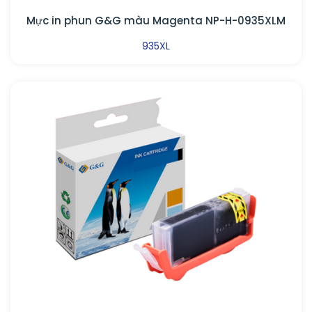
Mực in phun G&G màu Magenta NP-H-0935XLM
935XL