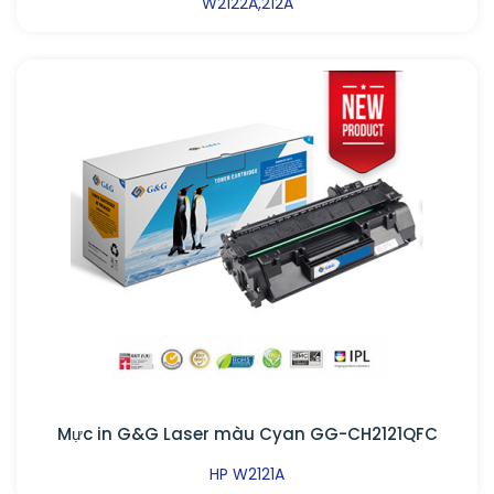
W2122A,212A
Mực in G&G Laser màu Cyan GG-CH2121QFC
HP W2121A