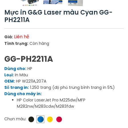
Mực in G&G Laser màu Cyan GG-
PH2211A
Liên hệ
Giá:
Tình trạng:
Còn hàng
GG-PH2211A
Dùng cho:
HP
Loại:
In Màu
OEM:
HP W2211A,207A
Số trang in:
1.250 trang (độ phủ trung bình trang in 5%)
Dùng cho máy in:
HP Color LaserJet Pro M225dw/MFP
M282nw/M283cdw/M283fdw
Chọn màu: