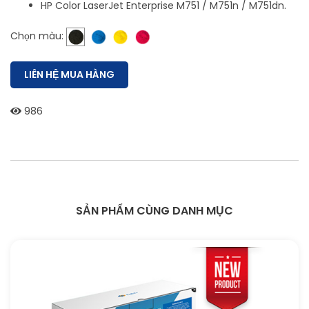
HP Color LaserJet Enterprise M751 / M751n / M751dn.
Chọn màu:
LIÊN HỆ MUA HÀNG
986
SẢN PHẨM CÙNG DANH MỤC