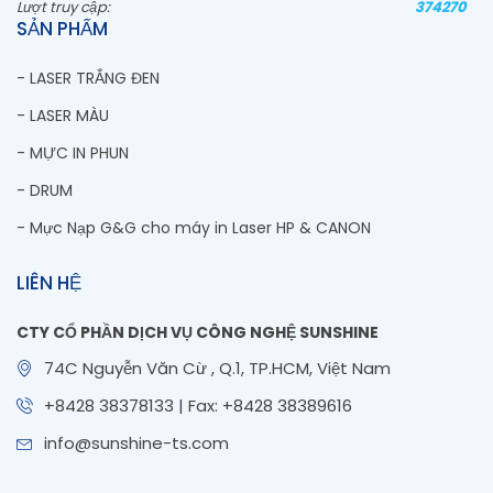
Lượt truy cập:
374270
SẢN PHẨM
- LASER TRẮNG ĐEN
- LASER MÀU
- MỰC IN PHUN
- DRUM
- Mực Nạp G&G cho máy in Laser HP & CANON
LIÊN HỆ
CTY CỔ PHẦN DỊCH VỤ CÔNG NGHỆ SUNSHINE
74C Nguyễn Văn Cừ , Q.1, TP.HCM, Việt Nam
+8428 38378133 | Fax: +8428 38389616
info@sunshine-ts.com