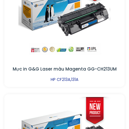
Mực in G&G Laser màu Magenta GG-CH213UM
HP CF213A,131A