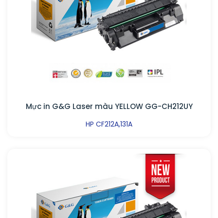
Mực in G&G Laser màu YELLOW GG-CH212UY
HP CF212A,131A