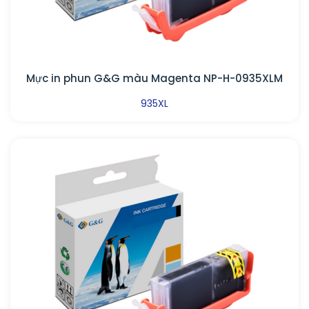
Mực in phun G&G màu Magenta NP-H-0935XLM
935XL